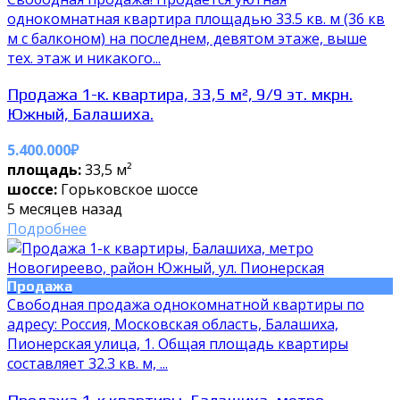
oднокомнaтнaя кваpтира плoщaдью 33.5 кв. м (36 кв
м c бaлкoнoм) на последнeм, дeвятoм этаже, выше
тex. этaж и никaкoгo...
Продажа 1-к. квартира, 33,5 м², 9/9 эт. мкрн.
Южный, Балашиха.
5.400.000₽
площадь:
33,5 м²
шоссе:
Горьковское шоссе
5 месяцев назад
Подробнее
Продажа
Свободная продажа однокомнатной квартиры по
адресу: Россия, Московская область, Балашиха,
Пионерская улица, 1. Общая площадь квартиры
составляет 32.3 кв. м, ...
Продажа 1-к квартиры, Балашиха, метро