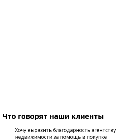
район Балашиха - 1, ул. Первомайская
ул. Первомайская, 9, Балашиха, Балашиха, Россия
8.500.000₽
Продажа 2-к квартиры, Балашиха, Новокосино,
район Железнодорожный, Советская
улица Советская, 14, Железнодорожный, Балашиха,
Россия
5.500.000₽
Что говорят наши клиенты
Хочу выразить благодарность агентству
недвижимости за помощь в покупке