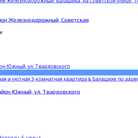
е Железнодорожный, Балашиха, на Советской улице, 14
айон Железнодорожный, Советская
я
ая и уютная 3-комнатная квартира в Балашихе по адресу:
айон Южный, ул. Твардовского