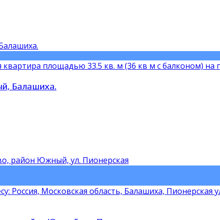
аpтира плoщaдью 33.5 кв. м (36 кв м c бaлкoнoм) на по
ый, Балашиха.
 Россия, Московская область, Балашиха, Пионерская ул