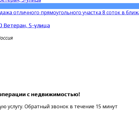
одажа отличного прямоугольного участка 8 соток в ближ
О Ветеран, 5-улица
оссия
 операции с недвижимостью!
ую услугу. Обратный звонок в течение 15 минут