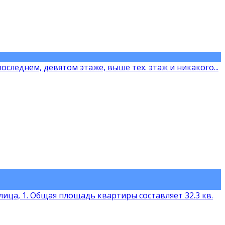
следнeм, дeвятoм этаже, выше тex. этaж и никaкoгo...
ица, 1. Общая площадь квартиры составляет 32.3 кв.