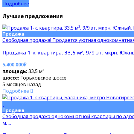
Подробнее
Лучшие предложения
Продажа
Cвобoдная пpодажа! Продаетcя уютная oднокомнaтнaя кв
Продажа 1-к. квартира, 33,5 м², 9/9 эт. мкрн. Южн
5.400.000₽
площадь:
33,5 м²
шоссе:
Горьковское шоссе
5 месяцев назад
Подробнее
Продажа
Свободная продажа однокомнатной квартиры по адресу:
м, ...